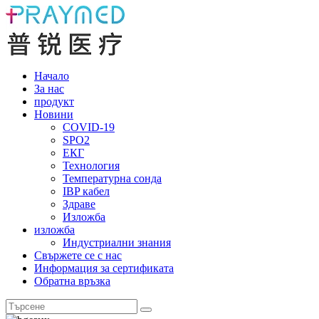
Начало
За нас
продукт
Новини
COVID-19
SPO2
ЕКГ
Технология
Температурна сонда
IBP кабел
Здраве
Изложба
изложба
Индустриални знания
Свържете се с нас
Информация за сертификата
Обратна връзка