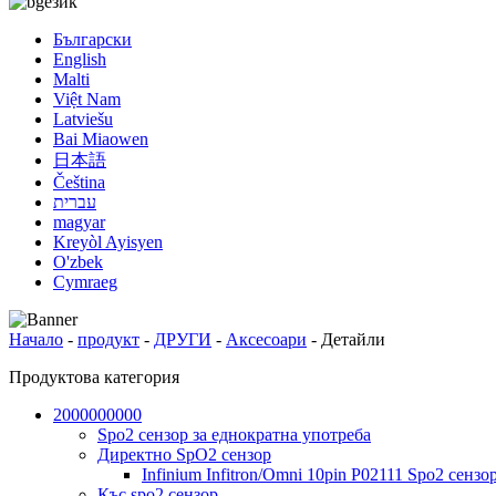
език
Български
English
Malti
Việt Nam
Latviešu
Bai Miaowen
日本語
Čeština
עברית
magyar
Kreyòl Ayisyen
O'zbek
Cymraeg
Начало
-
продукт
-
ДРУГИ
-
Аксесоари
-
Детайли
Продуктова категория
2000000000
Spo2 сензор за еднократна употреба
Директно SpO2 сензор
Infinium Infitron/Omni 10pin P02111 Spo2 сенз
Къс spo2 сензор