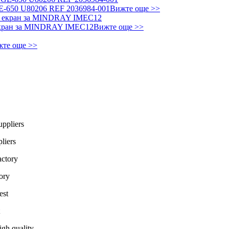
E-650 U80206 REF 2036984-001
Вижте още >>
екран за MINDRAY IMEC12
Вижте още >>
те още >>
liers
ory