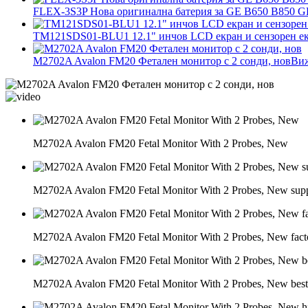
FLEX-3S3P Нова оригинална батерия за GE B650 B850 G
TM121SDS01-BLU1 12.1" инчов LCD екран и сензорен 
M2702A Avalon FM20 Фетален монитор с 2 сонди, нов
Виж
M2702A Avalon FM20 Fetal Monitor With 2 Probes, New
M2702A Avalon FM20 Fetal Monitor With 2 Probes, New supp
M2702A Avalon FM20 Fetal Monitor With 2 Probes, New fact
M2702A Avalon FM20 Fetal Monitor With 2 Probes, New best