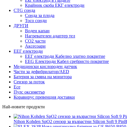
Екг електрод в гърдите
Крайник скоба ЕКГ електроди
CTG сонда
Сонда за плода
Toco сонди
ДРУГИ
Воден капан
Нагревателен адаптер тел
CO2 части
Аксесоари
ЕЕГ електроди
ЕЕГ електроди Кабелно златно покритие
EEG Електроди Кабел сребристо покритие
Медицински кислороден датчик
Части за дефибрилатор/AED
Батерия за смяна на монитора
Сензор за поток
Есе
Пулс оксиметър
Коравирус превенция доставки
Най-новите продукти
Nihon Kohden SpO2 сензор за възрастни Silicon Soft 9 Pin
В