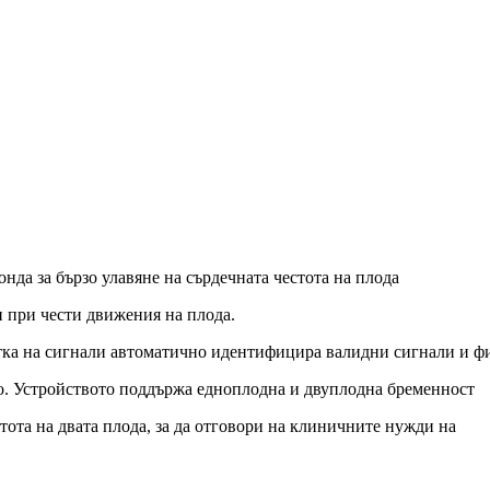
нда за бързо улавяне на сърдечната честота на плода
 при чести движения на плода.
отка на сигнали автоматично идентифицира валидни сигнали и ф
о. Устройството поддържа едноплодна и двуплодна бременност
ота на двата плода, за да отговори на клиничните нужди на