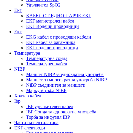
Удължител SpO2
Екг
КАБЕЛ ОТ ЕДНО ПАРЧЕ ЕКГ
ЕКГ магистрален кабел
ЕКГ Водещи проводници
Екг
EKG кабел с проводящи кабели
ЕКГ кабел за багажника
ЕКГ водещи проводници
Температура
Температурна сонда
Температурен кабел
NIBP
Маншет NIBP за еднократна употреба
Маншет за многократна употреба NIBP
NiBP съединител за маншети
Маркуч/тръба NIBP
Холтер кабел
Ibp
IBP удължителен кабел
IBP Сонда за еднократна употреба
Торба за инфузия IBP
Части на вентилатора
ЕКГ електроди