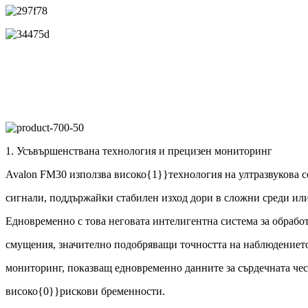
1. Усъвършенствана технология и прецизен мониторинг
Avalon FM30 използва високо{1}}технология на ултразвукова со
сигнали, поддържайки стабилен изход дори в сложни среди или
Едновременно с това неговата интелигентна система за обраб
смущения, значително подобряващи точността на наблюдениет
мониторинг, показващ едновременно данните за сърдечната чест
високо{0}}рискови бременности.