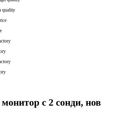
 quality
e
ory
ory
монитор с 2 сонди, нов